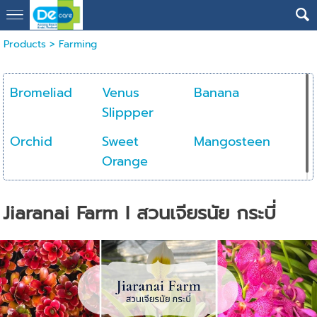
Products
>
Farming
Bromeliad
Venus
Banana
Slippper
Orchid
Sweet
Mangosteen
Orange
Jiaranai Farm I สวนเจียรนัย กระบี่